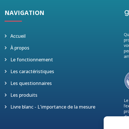
NAVIGATION
Qu
Accueil
pr
vo
À propos
pe
am
Le fonctionnement
Les caractéristiques
Les questionnaires
Les produits
Le
l’
Livre blanc - L'importance de la mesure
pr
d’
pr
Dé