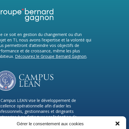
e ce soit en gestion du changement ou d’un
ojet en TI, nous avons l’expertise et la volonté qui
us permettront d’atteindre vos objectifs de
rformance et de croissance, même les plus
bitieux.
Découvrez le Groupe Bernard Gagnon
.
 Campus LEAN vise le développement de
excellence opérationnelle afin d’aider les
ofessionnels, gestionnaires et dirigeants
entreprise à se distinguer par l’adoption de
atiques de gestion reconnue mondialement.
Gérer le consentement aux cookies
couvrez notre offre de formation du
Campus